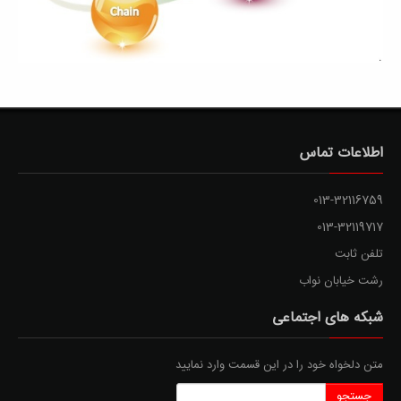
اطلاعات تماس
013-32116759
013-32119717
تلفن ثابت
رشت خیابان نواب
شبکه های اجتماعی
متن دلخواه خود را در این قسمت وارد نمایید
جستجو