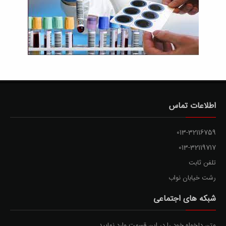
اطلاعات تماس
013-32116759
013-32119717
تلفن ثابت
رشت خیابان نواب
شبکه های اجتماعی
متن دلخواه خود را در این قسمت وارد نمایید